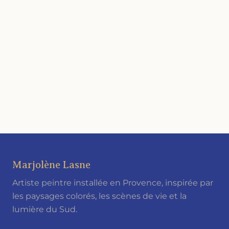
authentique et lumineux, en lien
direct avec l’environnement
provençal qui inspire sa palette.
Marjolène Lasne
Artiste peintre installée en Provence, inspirée par
les paysages colorés, les scènes de vie et la
lumière du Sud.